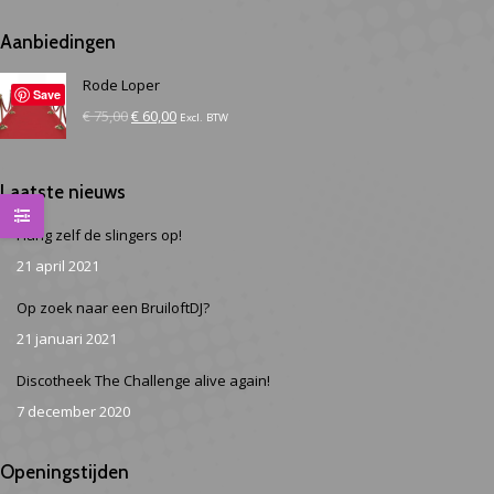
Aanbiedingen
Rode Loper
Save
Oorspronkelijke
Huidige
€
75,00
€
60,00
Excl. BTW
prijs
prijs
was:
is:
Laatste nieuws
€ 75,00.
€ 60,00.
Hang zelf de slingers op!
21 april 2021
Op zoek naar een BruiloftDJ?
21 januari 2021
Discotheek The Challenge alive again!
7 december 2020
Openingstijden