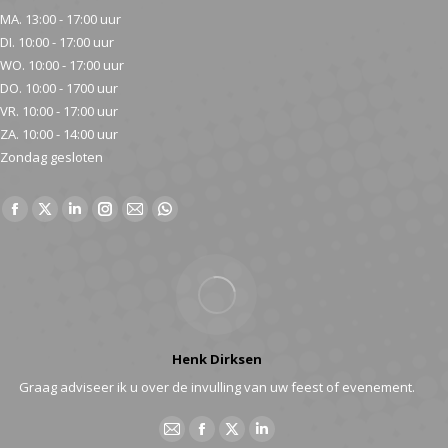
MA. 13:00 - 17:00 uur
DI. 10:00 - 17:00 uur
WO. 10:00 - 17:00 uur
DO. 10:00 - 1700 uur
VR. 10:00 - 17:00 uur
ZA. 10:00 - 14:00 uur
Zondag gesloten
Vind ons op:
Facebook
X
Linkedin
Instagram
Mail
Whatsapp
page
page
page
page
page
page
opens
opens
opens
opens
opens
opens
in
in
in
in
in
in
new
new
new
new
new
new
window
window
window
window
window
window
Henk Dirksen
Graag adviseer ik u over de invulling van uw feest of evenement.
Email
Facebook
X
Linkedin