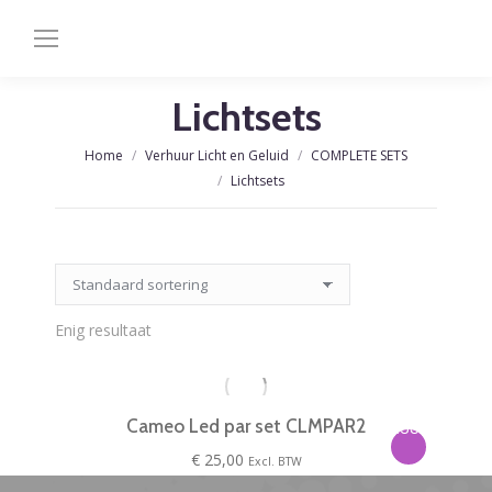
de
inhoud
Lichtsets
Je bent hier:
Home
Verhuur Licht en Geluid
COMPLETE SETS
Lichtsets
Enig resultaat
Cameo Led par set CLMPAR2
HUUR!
€
25,00
Excl. BTW